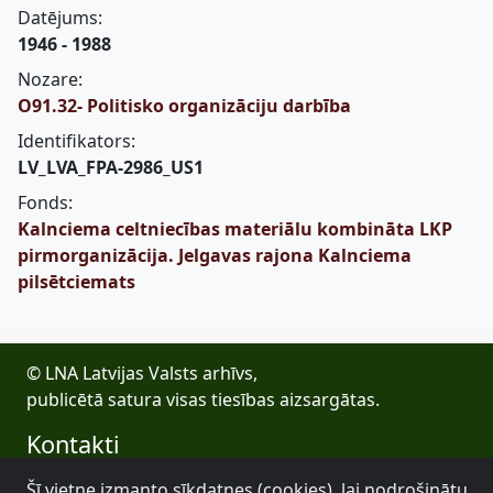
Datējums:
1946 - 1988
Nozare:
O91.32- Politisko organizāciju darbība
Identifikators:
LV_LVA_FPA-2986_US1
Fonds:
Kalnciema celtniecības materiālu kombināta LKP
pirmorganizācija. Jelgavas rajona Kalnciema
pilsētciemats
© LNA Latvijas Valsts arhīvs,
publicētā satura visas tiesības aizsargātas.
Kontakti
E-pasts: lva@arhivi.gov.lv
Šī vietne izmanto sīkdatnes (cookies), lai nodrošinātu