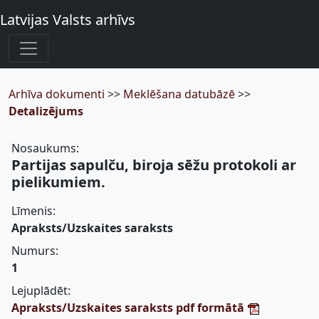
Latvijas Valsts arhīvs
Arhīva dokumenti
>>
Meklēšana datubāzē
>>
Detalizējums
Nosaukums:
Partijas sapulču, biroja sēžu protokoli ar
pielikumiem.
Līmenis:
Apraksts/Uzskaites saraksts
Numurs:
1
Lejuplādēt:
Apraksts/Uzskaites saraksts pdf formātā