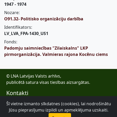
1947 - 1974
Nozare:
O91.32- Politisko organizāciju darbība
Identifikators:
LV_LVA_FPA-1430_US1
Fonds:
Padomju saimniecības "Zilaiskalns" LKP
pirmorganizācija. Valmieras rajona Kocēnu ciems
© LNA Latvijas Valsts arhīvs,
publicētā satura visas tiesības aizsargātas.
Kontakti
E-pasts: lva@arhivi.gov.lv
Šī vietne izmanto sīkdatnes (cookies), lai nodrošinātu
Tālrunis: +371 20027447
Jūsu pieprasījumu izpildi un apmeklējuma uzskaiti.
Bezdelīgu 1A, Rīga