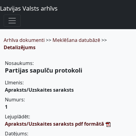
Latvijas Valsts arhīvs
Arhīva dokumenti
>>
Meklēšana datubāzē
>>
Detalizējums
Nosaukums:
Partijas sapulču protokoli
Līmenis:
Apraksts/Uzskaites saraksts
Numurs:
1
Lejuplādēt:
Apraksts/Uzskaites saraksts pdf formātā
Datējums: