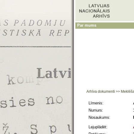
Par mums
Arhīva dokumenti
>>
Meklēš
Līmenis:
Numurs:
Nosaukums:
Lejuplādēt: