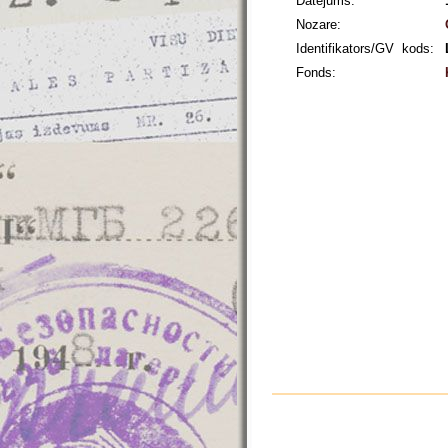
Datējums:
Nozare:
Identifikators/GV kods:
Fonds: