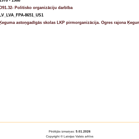
1978 - 1988
O91.32- Politisko organizāciju darbība
LV_LVA_FPA-8651_US1
Ķeguma astoņgadīgās skolas LKP pirmorganizācija. Ogres rajona Ķegum
Pēdējās izmaiņas:
5.01.2026
Copyright © Latvijas Valsts arhīvs