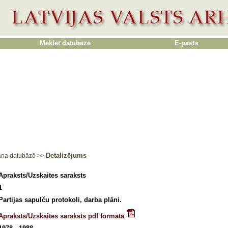
Meklēt datubāzē
E-pasts
Detalizējums
ana datubāzē
>>
Apraksts/Uzskaites saraksts
1
Partijas sapulču protokoli, darba plāni.
Apraksts/Uzskaites saraksts pdf formātā