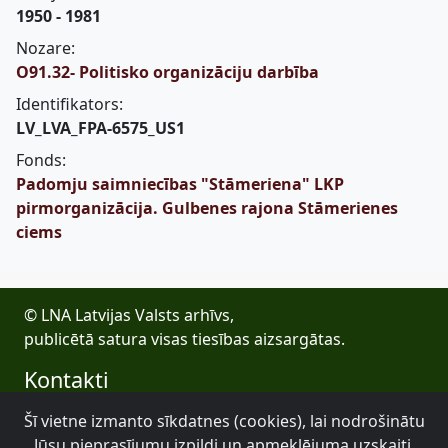
1950 - 1981
Nozare:
O91.32- Politisko organizāciju darbība
Identifikators:
LV_LVA_FPA-6575_US1
Fonds:
Padomju saimniecības "Stāmeriena" LKP
pirmorganizācija. Gulbenes rajona Stāmerienes
ciems
© LNA Latvijas Valsts arhīvs,
publicētā satura visas tiesības aizsargātas.
Kontakti
E-pasts: lva@arhivi.gov.lv
Šī vietne izmanto sīkdatnes (cookies), lai nodrošinātu
Tālrunis: +371 20027447
Jūsu pieprasījumu izpildi un apmeklējuma uzskaiti.