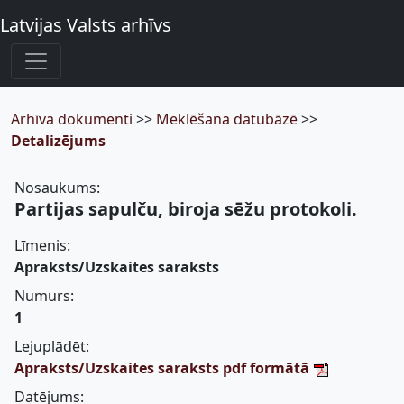
Latvijas Valsts arhīvs
Arhīva dokumenti
>>
Meklēšana datubāzē
>>
Detalizējums
Nosaukums:
Partijas sapulču, biroja sēžu protokoli.
Līmenis:
Apraksts/Uzskaites saraksts
Numurs:
1
Lejuplādēt:
Apraksts/Uzskaites saraksts pdf formātā
Datējums: