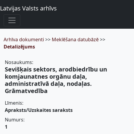
Latvijas Valsts arhīvs
Arhīva dokumenti
>>
Meklēšana datubāzē
>>
Detalizējums
Nosaukums:
Sevišķais sektors, arodbiedrību un
komjaunatnes orgānu daļa,
administratīvā daļa, nodaļas.
Grāmatvedība
Līmenis:
Apraksts/Uzskaites saraksts
Numurs:
1