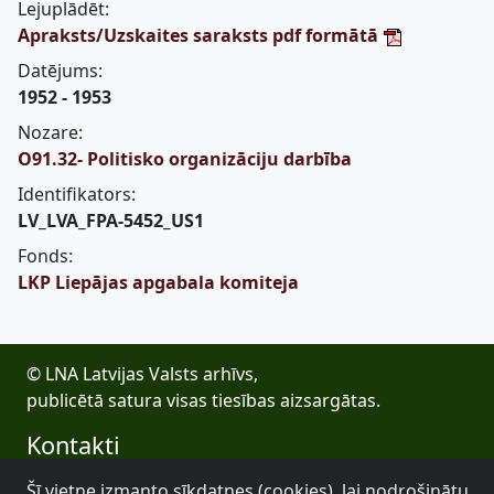
Lejuplādēt:
Apraksts/Uzskaites saraksts pdf formātā
Datējums:
1952 - 1953
Nozare:
O91.32- Politisko organizāciju darbība
Identifikators:
LV_LVA_FPA-5452_US1
Fonds:
LKP Liepājas apgabala komiteja
© LNA Latvijas Valsts arhīvs,
publicētā satura visas tiesības aizsargātas.
Kontakti
E-pasts: lva@arhivi.gov.lv
Šī vietne izmanto sīkdatnes (cookies), lai nodrošinātu