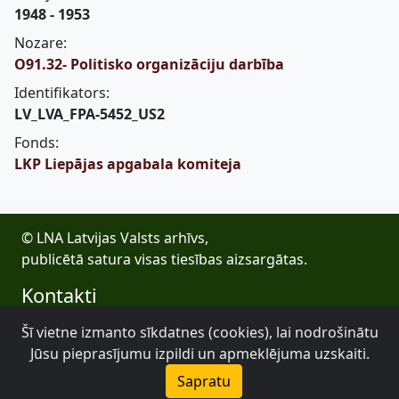
1948 - 1953
Nozare:
O91.32- Politisko organizāciju darbība
Identifikators:
LV_LVA_FPA-5452_US2
Fonds:
LKP Liepājas apgabala komiteja
© LNA Latvijas Valsts arhīvs,
publicētā satura visas tiesības aizsargātas.
Kontakti
E-pasts: lva@arhivi.gov.lv
Šī vietne izmanto sīkdatnes (cookies), lai nodrošinātu
Tālrunis: +371 20027447
Jūsu pieprasījumu izpildi un apmeklējuma uzskaiti.
Bezdelīgu 1A, Rīga
Sapratu
Latvijas Valsts arhīvs