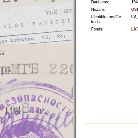
Datējums:
194
Nozare:
O91
Identifikators/GV
LV
kods:
Fonds:
LKP