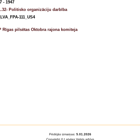
7 - 1947
.32- Politisko organizāciju darbība
_LVA_FPA-111_US4
 Rīgas pilsētas Oktobra rajona komiteja
Pēdējās izmaiņas:
5.01.2026
Copyright © Latvijas Valsts arhīvs