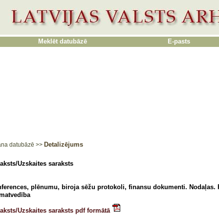
Meklēt datubāzē
E-pasts
Detalizējums
ana datubāzē
>>
aksts/Uzskaites saraksts
ferences, plēnumu, biroja sēžu protokoli, finansu dokumenti. Nodaļas. 
matvedība
aksts/Uzskaites saraksts pdf formātā