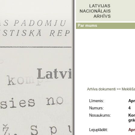
Par mums
Arhīva dokumenti
>>
Meklēš
Līmenis:
Apr
Numurs:
4
Nosaukums:
Kon
grā
Lejuplādēt:
Apr