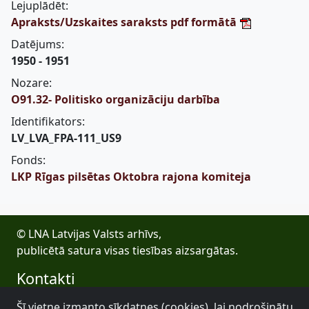
Lejuplādēt:
Apraksts/Uzskaites saraksts pdf formātā
Datējums:
1950 - 1951
Nozare:
O91.32- Politisko organizāciju darbība
Identifikators:
LV_LVA_FPA-111_US9
Fonds:
LKP Rīgas pilsētas Oktobra rajona komiteja
© LNA Latvijas Valsts arhīvs,
publicētā satura visas tiesības aizsargātas.
Kontakti
E-pasts: lva@arhivi.gov.lv
Šī vietne izmanto sīkdatnes (cookies), lai nodrošinātu