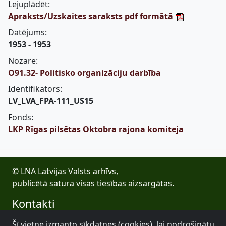
Lejuplādēt:
Apraksts/Uzskaites saraksts pdf formātā
Datējums:
1953 - 1953
Nozare:
O91.32- Politisko organizāciju darbība
Identifikators:
LV_LVA_FPA-111_US15
Fonds:
LKP Rīgas pilsētas Oktobra rajona komiteja
© LNA Latvijas Valsts arhīvs,
publicētā satura visas tiesības aizsargātas.
Kontakti
E-pasts: lva@arhivi.gov.lv
Šī vietne izmanto sīkdatnes (cookies), lai nodrošinātu