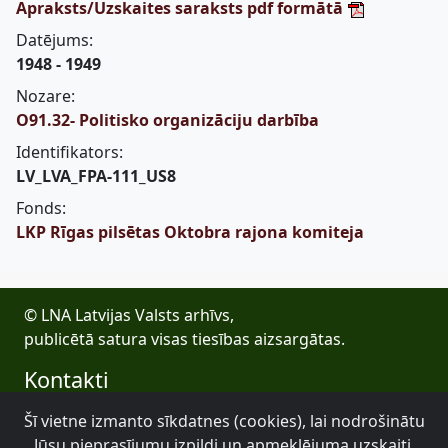
Apraksts/Uzskaites saraksts pdf formātā
Datējums:
1948 - 1949
Nozare:
O91.32- Politisko organizāciju darbība
Identifikators:
LV_LVA_FPA-111_US8
Fonds:
LKP Rīgas pilsētas Oktobra rajona komiteja
© LNA Latvijas Valsts arhīvs,
publicētā satura visas tiesības aizsargātas.
Kontakti
E-pasts: lva@arhivi.gov.lv
Šī vietne izmanto sīkdatnes (cookies), lai nodrošinātu
Tālrunis: +371 20027447
Jūsu pieprasījumu izpildi un apmeklējuma uzskaiti.