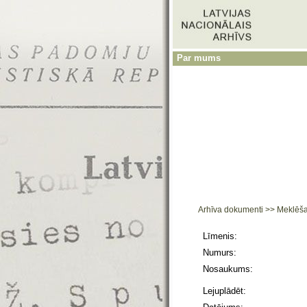
Par mums
Arhīva dokumenti
>>
Meklēš
Līmenis:
Numurs:
Nosaukums:
Lejuplādēt: