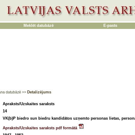
Meklēt datubāzē
E-pasts
Detalizējums
ana datubāzē
>>
Apraksts/Uzskaites saraksts
14
VK(b)P biedro sun biedru kandidātos uzņemto personas lietas, personā
Apraksts/Uzskaites saraksts pdf formātā