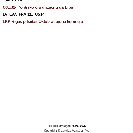
1947 - 1952
O91.32- Politisko organizāciju darbība
LV_LVA_FPA-111_US14
LKP Rīgas pilsētas Oktobra rajona komiteja
Pēdējās izmaiņas:
5.01.2026
Copyright © Latvijas Valsts arhīvs