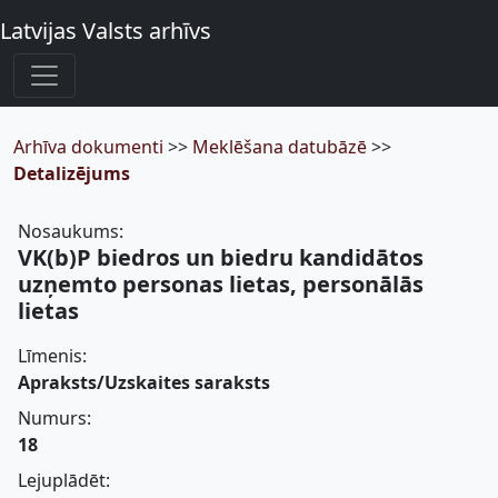
Latvijas Valsts arhīvs
Arhīva dokumenti
>>
Meklēšana datubāzē
>>
Detalizējums
Nosaukums:
VK(b)P biedros un biedru kandidātos
uzņemto personas lietas, personālās
lietas
Līmenis:
Apraksts/Uzskaites saraksts
Numurs:
18
Lejuplādēt: