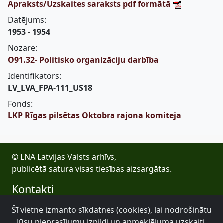
Apraksts/Uzskaites saraksts pdf formātā
Datējums:
1953 - 1954
Nozare:
O91.32- Politisko organizāciju darbība
Identifikators:
LV_LVA_FPA-111_US18
Fonds:
LKP Rīgas pilsētas Oktobra rajona komiteja
© LNA Latvijas Valsts arhīvs,
publicētā satura visas tiesības aizsargātas.
Kontakti
E-pasts: lva@arhivi.gov.lv
Šī vietne izmanto sīkdatnes (cookies), lai nodrošinātu
Tālrunis: +371 20027447
Jūsu pieprasījumu izpildi un apmeklējuma uzskaiti.