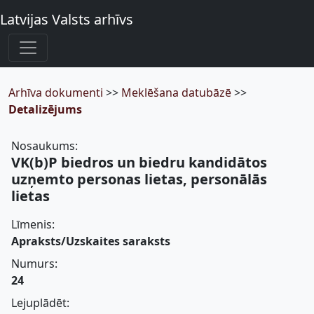
Latvijas Valsts arhīvs
Arhīva dokumenti
>>
Meklēšana datubāzē
>>
Detalizējums
Nosaukums:
VK(b)P biedros un biedru kandidātos
uzņemto personas lietas, personālās
lietas
Līmenis:
Apraksts/Uzskaites saraksts
Numurs:
24
Lejuplādēt: