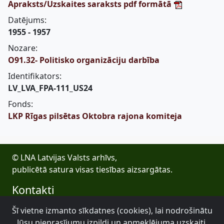
Apraksts/Uzskaites saraksts pdf formātā
Datējums:
1955 - 1957
Nozare:
O91.32- Politisko organizāciju darbība
Identifikators:
LV_LVA_FPA-111_US24
Fonds:
LKP Rīgas pilsētas Oktobra rajona komiteja
© LNA Latvijas Valsts arhīvs,
publicētā satura visas tiesības aizsargātas.
Kontakti
E-pasts: lva@arhivi.gov.lv
Šī vietne izmanto sīkdatnes (cookies), lai nodrošinātu
Tālrunis: +371 20027447
Jūsu pieprasījumu izpildi un apmeklējuma uzskaiti.