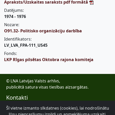
Apraksts/Uzskaites saraksts pdf formātā
Datējums:
1974 - 1976
Nozare:
O91.32- Politisko organizāciju darbība
Identifikators:
LV_LVA_FPA-111_US45
Fonds:
LKP Rīgas pilsētas Oktobra rajona komiteja
© LNA Latvijas Valsts arhīvs,
publicētā satura visas tiesības aizsargātas.
Kontakti
E-pasts: lva@arhivi.gov.lv
Šī vietne izmanto sīkdatnes (cookies), lai nodrošinātu
Tālrunis: +371 20027447
Jūsu pieprasījumu izpildi un apmeklējuma uzskaiti.