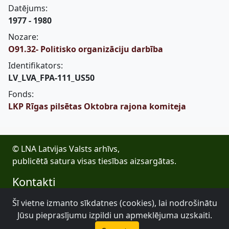
Datējums:
1977 - 1980
Nozare:
O91.32- Politisko organizāciju darbība
Identifikators:
LV_LVA_FPA-111_US50
Fonds:
LKP Rīgas pilsētas Oktobra rajona komiteja
© LNA Latvijas Valsts arhīvs,
publicētā satura visas tiesības aizsargātas.
Kontakti
E-pasts: lva@arhivi.gov.lv
Šī vietne izmanto sīkdatnes (cookies), lai nodrošinātu
Tālrunis: +371 20027447
Jūsu pieprasījumu izpildi un apmeklējuma uzskaiti.
Bezdelīgu 1A, Rīga