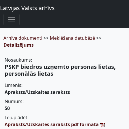
Latvijas Valsts arhīvs
Arhīva dokumenti
>>
Meklēšana datubāzē
>>
Detalizējums
Nosaukums:
PSKP biedros uzņemto personas lietas,
personālās lietas
Līmenis:
Apraksts/Uzskaites saraksts
Numurs:
50
Lejuplādēt:
Apraksts/Uzskaites saraksts pdf formātā