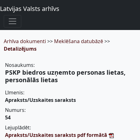
Latvijas Valsts arhīvs
Arhīva dokumenti
>>
Meklēšana datubāzē
>>
Detalizējums
Nosaukums:
PSKP biedros uzņemto personas lietas,
personālās lietas
Līmenis:
Apraksts/Uzskaites saraksts
Numurs:
54
Lejuplādēt:
Apraksts/Uzskaites saraksts pdf formātā