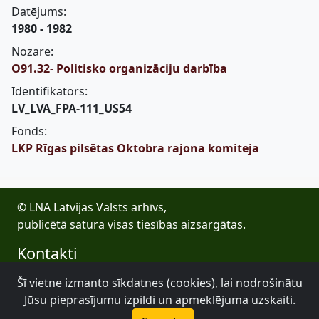
Datējums:
1980 - 1982
Nozare:
O91.32- Politisko organizāciju darbība
Identifikators:
LV_LVA_FPA-111_US54
Fonds:
LKP Rīgas pilsētas Oktobra rajona komiteja
© LNA Latvijas Valsts arhīvs,
publicētā satura visas tiesības aizsargātas.
Kontakti
E-pasts: lva@arhivi.gov.lv
Šī vietne izmanto sīkdatnes (cookies), lai nodrošinātu
Tālrunis: +371 20027447
Jūsu pieprasījumu izpildi un apmeklējuma uzskaiti.
Bezdelīgu 1A, Rīga