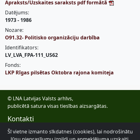
Apraksts/Uzskaites saraksts pdf formātā
Datējums:
1973 - 1986
Nozare:
O91.32- Politisko organizāciju darbība
Identifikators:
LV_LVA_FPA-111_US62
Fonds:
LKP Rīgas pilsētas Oktobra rajona komiteja
© LNA Latvijas Valsts arhīvs,
publicētā satura visas tiesības aizsargātas.
Kontakti
E-pasts: lva@arhivi.gov.lv
Šī vietne izmanto sīkdatnes (cookies), lai nodrošinātu
Tālrunis: +371 20027447
Jūsu pieprasījumu izpildi un apmeklējuma uzskaiti.