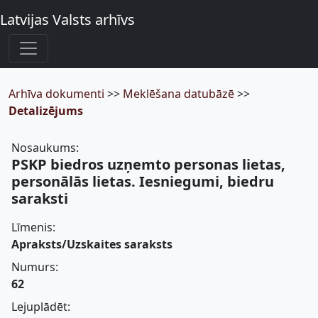
Latvijas Valsts arhīvs
Arhīva dokumenti
>>
Meklēšana datubāzē
>>
Detalizējums
Nosaukums:
PSKP biedros uzņemto personas lietas,
personālās lietas. Iesniegumi, biedru
saraksti
Līmenis:
Apraksts/Uzskaites saraksts
Numurs:
62
Lejuplādēt: