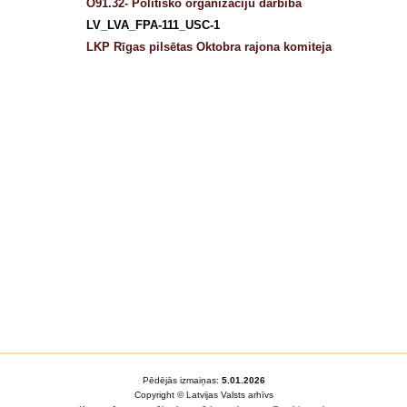
O91.32- Politisko organizāciju darbība
LV_LVA_FPA-111_USC-1
LKP Rīgas pilsētas Oktobra rajona komiteja
Pēdējās izmaiņas:
5.01.2026
Copyright © Latvijas Valsts arhīvs