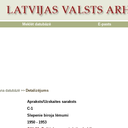
Meklēt datubāzē
E-pasts
Detalizējums
ana datubāzē
>>
Apraksts/Uzskaites saraksts
C-1
Slepenie biroja lēmumi
1950 - 1953