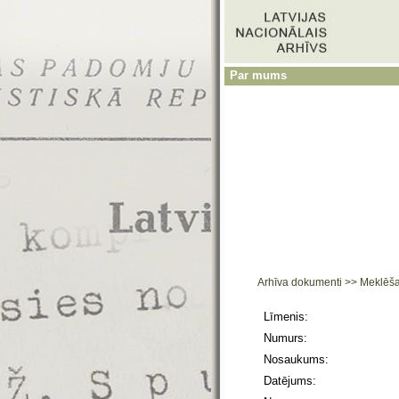
Par mums
Arhīva dokumenti
>>
Meklēš
Līmenis:
Numurs:
Nosaukums:
Datējums: