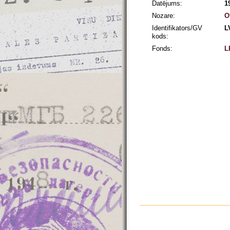
Datējums:
1
Nozare:
O
Identifikators/GV
L
kods:
Fonds:
L