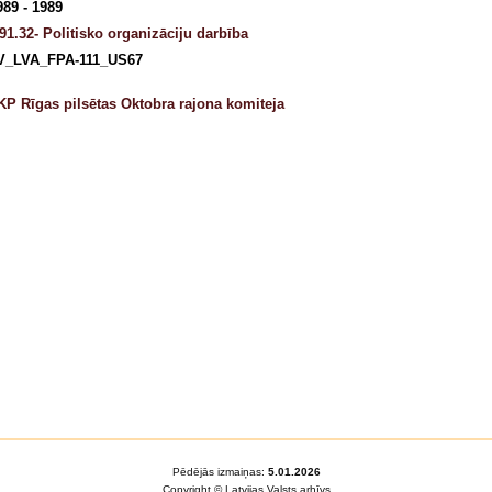
989 - 1989
91.32- Politisko organizāciju darbība
V_LVA_FPA-111_US67
KP Rīgas pilsētas Oktobra rajona komiteja
Pēdējās izmaiņas:
5.01.2026
Copyright © Latvijas Valsts arhīvs