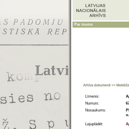
Par mums
Arhīva dokumenti
>>
Meklēš
Līmenis:
A
Numurs:
6
Nosaukums:
P
u
Lejuplādēt:
A