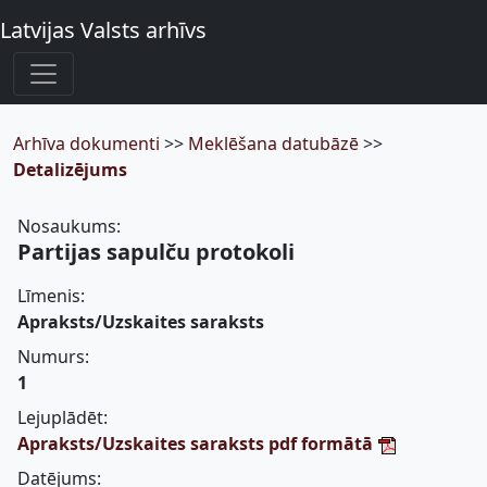
Latvijas Valsts arhīvs
Arhīva dokumenti
>>
Meklēšana datubāzē
>>
Detalizējums
Nosaukums:
Partijas sapulču protokoli
Līmenis:
Apraksts/Uzskaites saraksts
Numurs:
1
Lejuplādēt:
Apraksts/Uzskaites saraksts pdf formātā
Datējums: