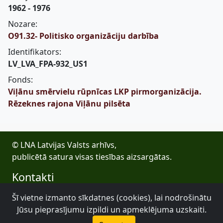
1962 - 1976
Nozare:
O91.32- Politisko organizāciju darbība
Identifikators:
LV_LVA_FPA-932_US1
Fonds:
Viļānu smērvielu rūpnīcas LKP pirmorganizācija.
Rēzeknes rajona Viļānu pilsēta
© LNA Latvijas Valsts arhīvs,
publicētā satura visas tiesības aizsargātas.
Kontakti
E-pasts: lva@arhivi.gov.lv
Šī vietne izmanto sīkdatnes (cookies), lai nodrošinātu
Tālrunis: +371 20027447
Jūsu pieprasījumu izpildi un apmeklējuma uzskaiti.
Bezdelīgu 1A, Rīga