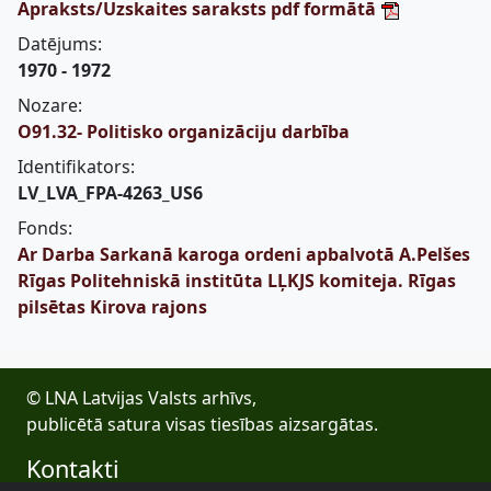
Apraksts/Uzskaites saraksts pdf formātā
Datējums:
1970 - 1972
Nozare:
O91.32- Politisko organizāciju darbība
Identifikators:
LV_LVA_FPA-4263_US6
Fonds:
Ar Darba Sarkanā karoga ordeni apbalvotā A.Pelšes
Rīgas Politehniskā institūta LĻKJS komiteja. Rīgas
pilsētas Kirova rajons
© LNA Latvijas Valsts arhīvs,
publicētā satura visas tiesības aizsargātas.
Kontakti