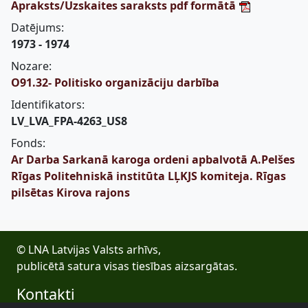
Apraksts/Uzskaites saraksts pdf formātā
Datējums:
1973 - 1974
Nozare:
O91.32- Politisko organizāciju darbība
Identifikators:
LV_LVA_FPA-4263_US8
Fonds:
Ar Darba Sarkanā karoga ordeni apbalvotā A.Pelšes
Rīgas Politehniskā institūta LĻKJS komiteja. Rīgas
pilsētas Kirova rajons
© LNA Latvijas Valsts arhīvs,
publicētā satura visas tiesības aizsargātas.
Kontakti