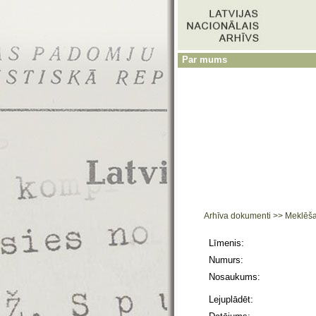
Par mums
Arhīva dokumenti
>>
Meklēš
Līmenis:
Numurs:
Nosaukums:
Lejuplādēt: