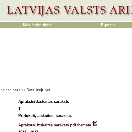
Meklēt datubāzē
E-pasts
Detalizējums
ana datubāzē
>>
Apraksts/Uzskaites saraksts
1
Protokoli, atskaites, sarakste.
Apraksts/Uzskaites saraksts pdf formātā