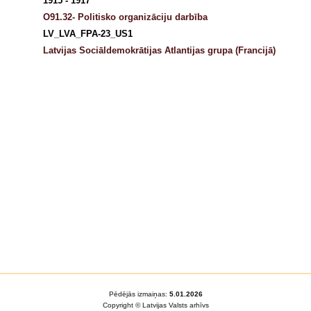
1915 - 1917
O91.32- Politisko organizāciju darbība
LV_LVA_FPA-23_US1
Latvijas Sociāldemokrātijas Atlantijas grupa (Francijā)
Pēdējās izmaiņas:
5.01.2026
Copyright © Latvijas Valsts arhīvs