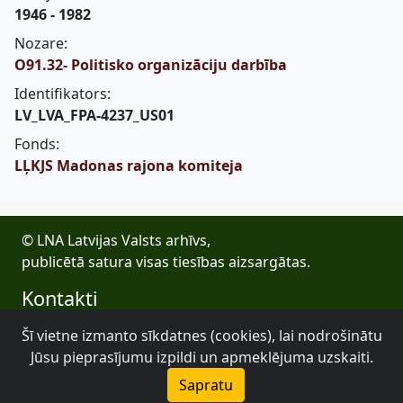
1946 - 1982
Nozare:
O91.32- Politisko organizāciju darbība
Identifikators:
LV_LVA_FPA-4237_US01
Fonds:
LĻKJS Madonas rajona komiteja
© LNA Latvijas Valsts arhīvs,
publicētā satura visas tiesības aizsargātas.
Kontakti
E-pasts: lva@arhivi.gov.lv
Šī vietne izmanto sīkdatnes (cookies), lai nodrošinātu
Tālrunis: +371 20027447
Jūsu pieprasījumu izpildi un apmeklējuma uzskaiti.
Bezdelīgu 1A, Rīga
Sapratu
Latvijas Valsts arhīvs