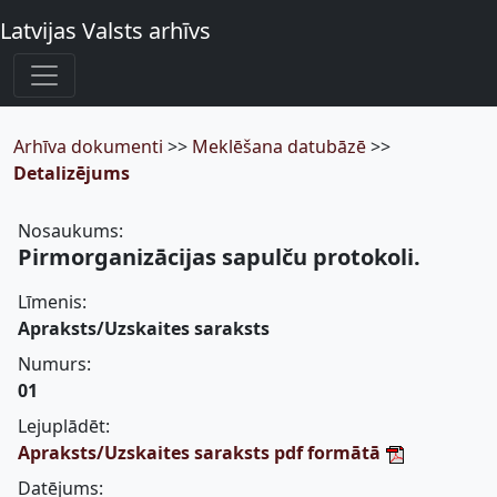
Latvijas Valsts arhīvs
Arhīva dokumenti
>>
Meklēšana datubāzē
>>
Detalizējums
Nosaukums:
Pirmorganizācijas sapulču protokoli.
Līmenis:
Apraksts/Uzskaites saraksts
Numurs:
01
Lejuplādēt:
Apraksts/Uzskaites saraksts pdf formātā
Datējums: