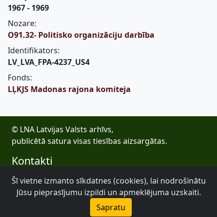
1967 - 1969
Nozare:
O91.32- Politisko organizāciju darbība
Identifikators:
LV_LVA_FPA-4237_US4
Fonds:
LĻKJS Madonas rajona komiteja
© LNA Latvijas Valsts arhīvs,
publicētā satura visas tiesības aizsargātas.
Kontakti
E-pasts: lva@arhivi.gov.lv
Šī vietne izmanto sīkdatnes (cookies), lai nodrošinātu
Tālrunis: +371 20027447
Jūsu pieprasījumu izpildi un apmeklējuma uzskaiti.
Bezdelīgu 1A, Rīga
Sapratu
Latvijas Valsts arhīvs