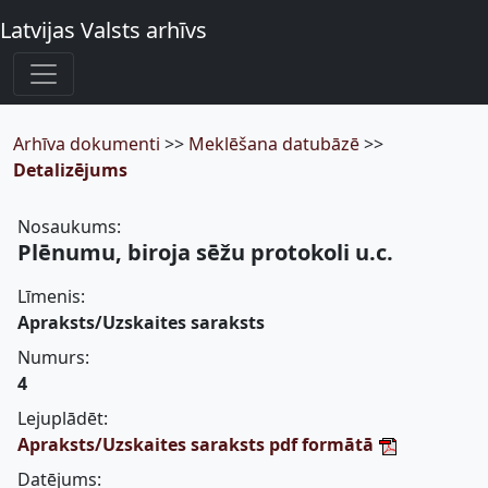
Latvijas Valsts arhīvs
Arhīva dokumenti
>>
Meklēšana datubāzē
>>
Detalizējums
Nosaukums:
Plēnumu, biroja sēžu protokoli u.c.
Līmenis:
Apraksts/Uzskaites saraksts
Numurs:
4
Lejuplādēt:
Apraksts/Uzskaites saraksts pdf formātā
Datējums: