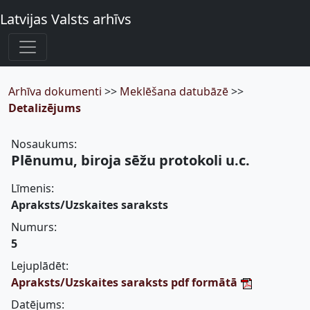
Latvijas Valsts arhīvs
Arhīva dokumenti
>>
Meklēšana datubāzē
>>
Detalizējums
Nosaukums:
Plēnumu, biroja sēžu protokoli u.c.
Līmenis:
Apraksts/Uzskaites saraksts
Numurs:
5
Lejuplādēt:
Apraksts/Uzskaites saraksts pdf formātā
Datējums: