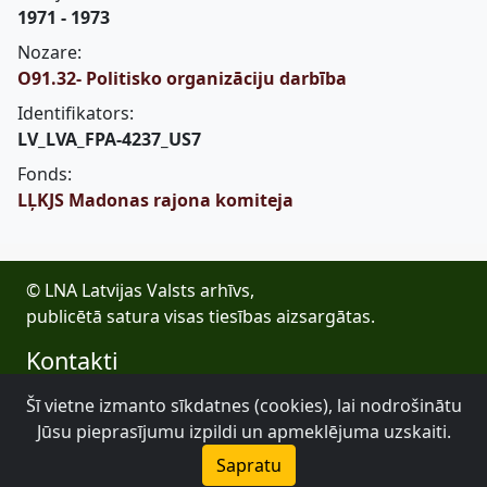
1971 - 1973
Nozare:
O91.32- Politisko organizāciju darbība
Identifikators:
LV_LVA_FPA-4237_US7
Fonds:
LĻKJS Madonas rajona komiteja
© LNA Latvijas Valsts arhīvs,
publicētā satura visas tiesības aizsargātas.
Kontakti
E-pasts: lva@arhivi.gov.lv
Šī vietne izmanto sīkdatnes (cookies), lai nodrošinātu
Tālrunis: +371 20027447
Jūsu pieprasījumu izpildi un apmeklējuma uzskaiti.
Bezdelīgu 1A, Rīga
Sapratu
Latvijas Valsts arhīvs