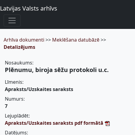
Latvijas Valsts arhīvs
Arhīva dokumenti
>>
Meklēšana datubāzē
>>
Detalizējums
Nosaukums:
Plēnumu, biroja sēžu protokoli u.c.
Līmenis:
Apraksts/Uzskaites saraksts
Numurs:
7
Lejuplādēt:
Apraksts/Uzskaites saraksts pdf formātā
Datējums: