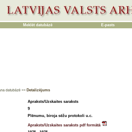
Meklēt datubāzē
E-pasts
Detalizējums
ana datubāzē
>>
Apraksts/Uzskaites saraksts
9
Plēnumu, biroja sēžu protokoli u.c.
Apraksts/Uzskaites saraksts pdf formātā