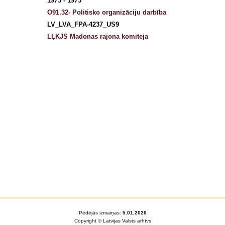
1975 - 1975
O91.32- Politisko organizāciju darbība
LV_LVA_FPA-4237_US9
LĻKJS Madonas rajona komiteja
Pēdējās izmaiņas:
5.01.2026
Copyright © Latvijas Valsts arhīvs