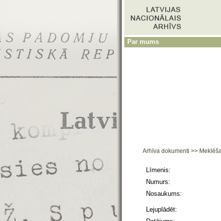
Par mums
Arhīva dokumenti
>>
Meklēš
Līmenis:
Numurs:
Nosaukums:
Lejuplādēt: