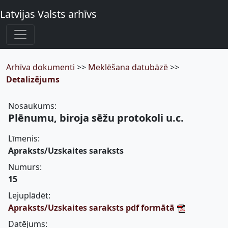
Latvijas Valsts arhīvs
Arhīva dokumenti
>>
Meklēšana datubāzē
>>
Detalizējums
Nosaukums:
Plēnumu, biroja sēžu protokoli u.c.
Līmenis:
Apraksts/Uzskaites saraksts
Numurs:
15
Lejuplādēt:
Apraksts/Uzskaites saraksts pdf formātā
Datējums: