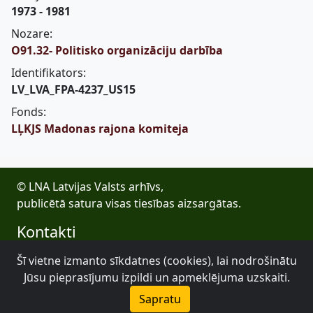
1973 - 1981
Nozare:
O91.32- Politisko organizāciju darbība
Identifikators:
LV_LVA_FPA-4237_US15
Fonds:
LĻKJS Madonas rajona komiteja
© LNA Latvijas Valsts arhīvs,
publicētā satura visas tiesības aizsargātas.
Kontakti
E-pasts: lva@arhivi.gov.lv
Šī vietne izmanto sīkdatnes (cookies), lai nodrošinātu
Tālrunis: +371 20027447
Jūsu pieprasījumu izpildi un apmeklējuma uzskaiti.
Bezdelīgu 1A, Rīga
Sapratu
Latvijas Valsts arhīvs