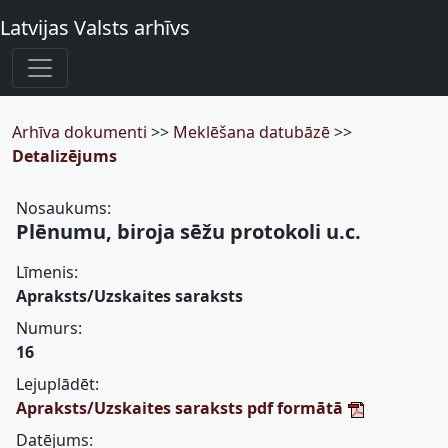
Latvijas Valsts arhīvs
Arhīva dokumenti
>>
Meklēšana datubāzē
>>
Detalizējums
Nosaukums:
Plēnumu, biroja sēžu protokoli u.c.
Līmenis:
Apraksts/Uzskaites saraksts
Numurs:
16
Lejuplādēt:
Apraksts/Uzskaites saraksts pdf formātā
Datējums: