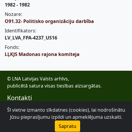
1982 - 1982
Nozare:
O91.32- Politisko organizāciju darbība
Identifikators:
LV_LVA_FPA-4237_US16
Fonds:
LĻKJS Madonas rajona komiteja
© LNA Latvijas Valsts arhīvs,
publicētā satura visas tiesības aizsargātas.
Kontakti
E-pasts: lva@arhivi.gov.lv
Šī vietne izmanto sīkdatnes (cookies), lai nodrošinātu
Tālrunis: +371 20027447
Jūsu pieprasījumu izpildi un apmeklējuma uzskaiti.
Bezdelīgu 1A, Rīga
Sapratu
Latvijas Valsts arhīvs