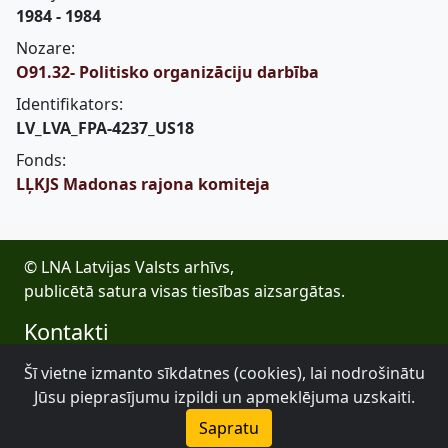
1984 - 1984
Nozare:
O91.32- Politisko organizāciju darbība
Identifikators:
LV_LVA_FPA-4237_US18
Fonds:
LĻKJS Madonas rajona komiteja
© LNA Latvijas Valsts arhīvs,
publicētā satura visas tiesības aizsargātas.
Kontakti
E-pasts: lva@arhivi.gov.lv
Šī vietne izmanto sīkdatnes (cookies), lai nodrošinātu
Tālrunis: +371 20027447
Jūsu pieprasījumu izpildi un apmeklējuma uzskaiti.
Bezdelīgu 1A, Rīga
Sapratu
Latvijas Valsts arhīvs