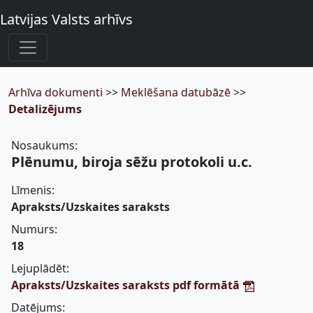
Latvijas Valsts arhīvs
Arhīva dokumenti
>>
Meklēšana datubāzē
>>
Detalizējums
Nosaukums:
Plēnumu, biroja sēžu protokoli u.c.
Līmenis:
Apraksts/Uzskaites saraksts
Numurs:
18
Lejuplādēt:
Apraksts/Uzskaites saraksts pdf formātā
Datējums: