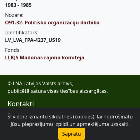
1983 - 1985
Nozare:
O91.32- Politisko organizāciju darbība
Identifikators:
LV_LVA_FPA-4237_US19
Fonds:
LĻKJS Madonas rajona komiteja
© LNA Latvijas Valsts arhīvs,
publicētā satura visas tiesības aizsargātas.
Kontakti
E-pasts: lva@arhivi.gov.lv
Šī vietne izmanto sīkdatnes (cookies), lai nodrošinātu
Tālrunis: +371 20027447
Jūsu pieprasījumu izpildi un apmeklējuma uzskaiti.
Bezdelīgu 1A, Rīga
Sapratu
Latvijas Valsts arhīvs