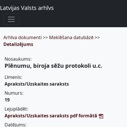
Latvijas Valsts arhīvs
Arhīva dokumenti
>>
Meklēšana datubāzē
>>
Detalizējums
Nosaukums:
Plēnumu, biroja sēžu protokoli u.c.
Līmenis:
Apraksts/Uzskaites saraksts
Numurs:
19
Lejuplādēt:
Apraksts/Uzskaites saraksts pdf formātā
Datējums: