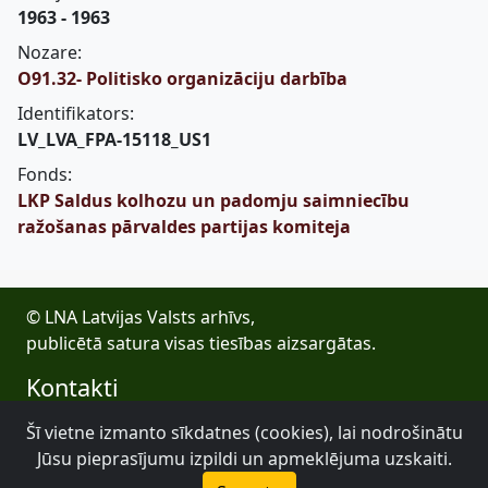
1963 - 1963
Nozare:
O91.32- Politisko organizāciju darbība
Identifikators:
LV_LVA_FPA-15118_US1
Fonds:
LKP Saldus kolhozu un padomju saimniecību
ražošanas pārvaldes partijas komiteja
© LNA Latvijas Valsts arhīvs,
publicētā satura visas tiesības aizsargātas.
Kontakti
E-pasts: lva@arhivi.gov.lv
Šī vietne izmanto sīkdatnes (cookies), lai nodrošinātu
Tālrunis: +371 20027447
Jūsu pieprasījumu izpildi un apmeklējuma uzskaiti.
Bezdelīgu 1A, Rīga