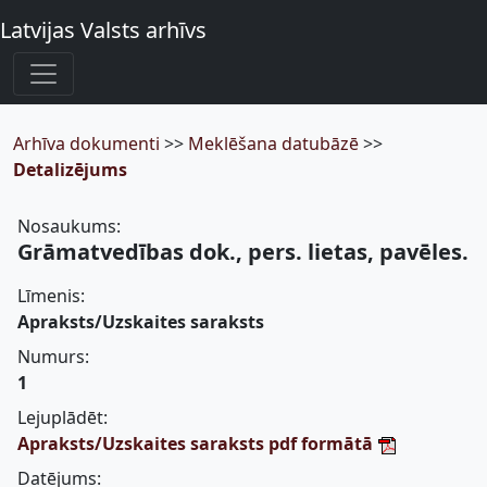
Latvijas Valsts arhīvs
Arhīva dokumenti
>>
Meklēšana datubāzē
>>
Detalizējums
Nosaukums:
Grāmatvedības dok., pers. lietas, pavēles.
Līmenis:
Apraksts/Uzskaites saraksts
Numurs:
1
Lejuplādēt:
Apraksts/Uzskaites saraksts pdf formātā
Datējums: