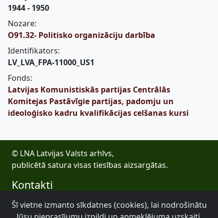
1944 - 1950
Nozare:
O91.32- Politisko organizāciju darbība
Identifikators:
LV_LVA_FPA-11000_US1
Fonds:
Latvijas Komunistiskās partijas Centrālās
Komitejas Pastāvīgie partijas, padomju un
ideoloģisko kadru kvalifikācijas celšanas kursi
© LNA Latvijas Valsts arhīvs,
publicētā satura visas tiesības aizsargātas.
Kontakti
E-pasts: lva@arhivi.gov.lv
Šī vietne izmanto sīkdatnes (cookies), lai nodrošinātu
Tālrunis: +371 20027447
Jūsu pieprasījumu izpildi un apmeklējuma uzskaiti.