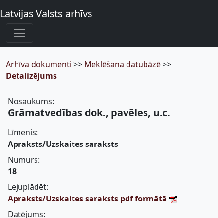
Latvijas Valsts arhīvs
Arhīva dokumenti
>>
Meklēšana datubāzē
>>
Detalizējums
Nosaukums:
Grāmatvedības dok., pavēles, u.c.
Līmenis:
Apraksts/Uzskaites saraksts
Numurs:
18
Lejuplādēt:
Apraksts/Uzskaites saraksts pdf formātā
Datējums: