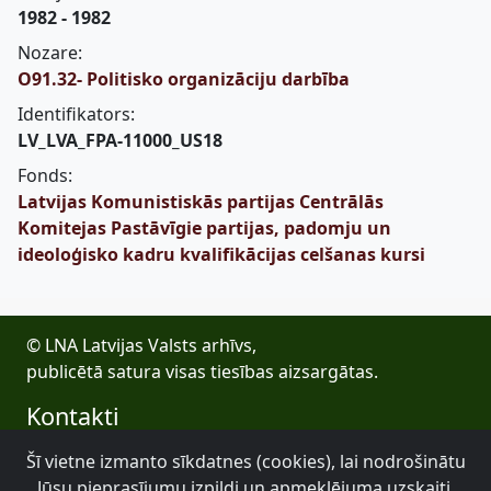
1982 - 1982
Nozare:
O91.32- Politisko organizāciju darbība
Identifikators:
LV_LVA_FPA-11000_US18
Fonds:
Latvijas Komunistiskās partijas Centrālās
Komitejas Pastāvīgie partijas, padomju un
ideoloģisko kadru kvalifikācijas celšanas kursi
© LNA Latvijas Valsts arhīvs,
publicētā satura visas tiesības aizsargātas.
Kontakti
E-pasts: lva@arhivi.gov.lv
Šī vietne izmanto sīkdatnes (cookies), lai nodrošinātu
Tālrunis: +371 20027447
Jūsu pieprasījumu izpildi un apmeklējuma uzskaiti.