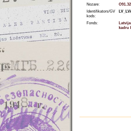
Nozare:
O91.32
Identifikators/GV
LV_LV
kods:
Fonds:
Latvij
kadru 