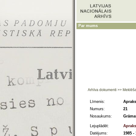
Par mums
Arhīva dokumenti
>>
Meklēš
Līmenis:
Apraks
Numurs:
21
Nosaukums:
Grāmat
Lejuplādēt:
Apraks
Datējums:
1985 -