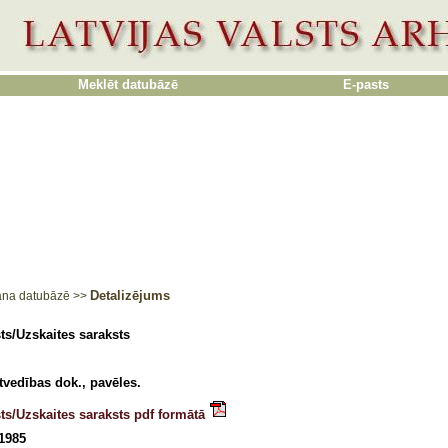
Meklēt datubāzē
E-pasts
Detalizējums
ana datubāzē
>>
ts/Uzskaites saraksts
vedības dok., pavēles.
ts/Uzskaites saraksts pdf formātā
 1985