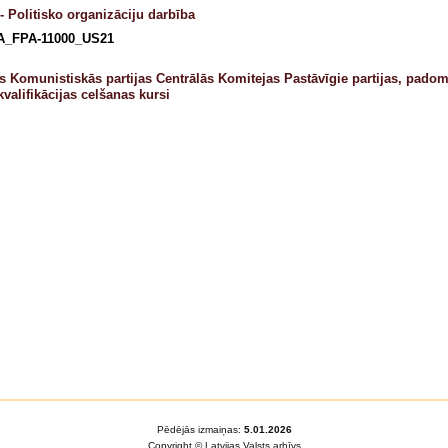
- Politisko organizāciju darbība
A_FPA-11000_US21
as Komunistiskās partijas Centrālās Komitejas Pastāvīgie partijas, pado
kvalifikācijas celšanas kursi
Pēdējās izmaiņas:
5.01.2026
Copyright © Latvijas Valsts arhīvs