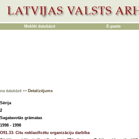
Meklēt datubāzē
E-pasts
Detalizējums
ana datubāzē
>>
Sērija
2
Sagatavotās grāmatas
1998 - 1998
O91.33- Citu neklasificētu organizāciju darbība