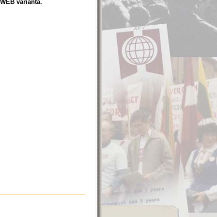
" WEB variantā.