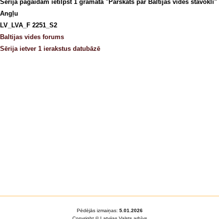
Sērijā pagaidām ietilpst 1 grāmata "Pārskats par Baltijas vides stāvokli
Angļu
LV_LVA_F 2251_S2
Baltijas vides forums
Sērija ietver 1 ierakstus datubāzē
Pēdējās izmaiņas:
5.01.2026
Copyright © Latvijas Valsts arhīvs