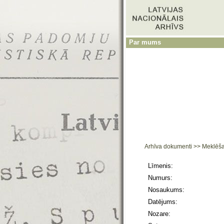
Par mums
Arhīva dokumenti
>>
Meklēš
Līmenis:
Numurs:
Nosaukums:
Datējums:
Nozare: