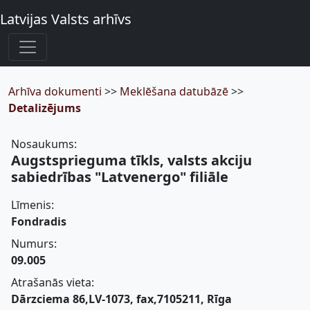
Latvijas Valsts arhīvs
Arhīva dokumenti
>>
Meklēšana datubāzē
>>
Detalizējums
Nosaukums:
Augstsprieguma tīkls, valsts akciju
sabiedrības "Latvenergo" filiāle
Līmenis:
Fondradis
Numurs:
09.005
Atrašanās vieta:
Dārzciema 86,LV-1073, fax,7105211, Rīga