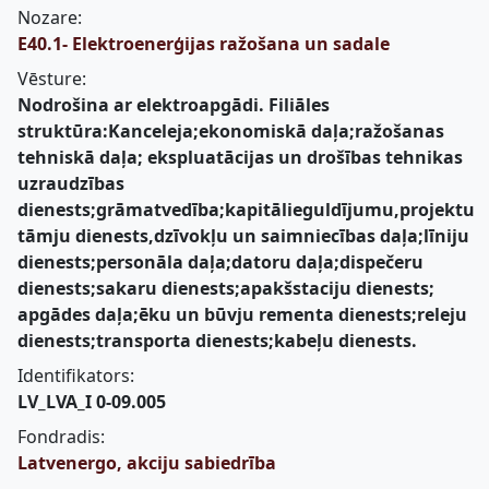
Nozare:
E40.1- Elektroenerģijas ražošana un sadale
Vēsture:
Nodrošina ar elektroapgādi. Filiāles
struktūra:Kanceleja;ekonomiskā daļa;ražošanas
tehniskā daļa; ekspluatācijas un drošības tehnikas
uzraudzības
dienests;grāmatvedība;kapitālieguldījumu,projektu
tāmju dienests,dzīvokļu un saimniecības daļa;līniju
dienests;personāla daļa;datoru daļa;dispečeru
dienests;sakaru dienests;apakšstaciju dienests;
apgādes daļa;ēku un būvju rementa dienests;releju
dienests;transporta dienests;kabeļu dienests.
Identifikators:
LV_LVA_I 0-09.005
Fondradis:
Latvenergo, akciju sabiedrība