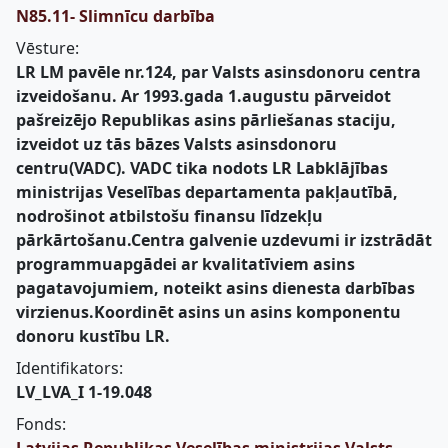
N85.11- Slimnīcu darbība
Vēsture:
LR LM pavēle nr.124, par Valsts asinsdonoru centra
izveidošanu. Ar 1993.gada 1.augustu pārveidot
pašreizējo Republikas asins pārliešanas staciju,
izveidot uz tās bāzes Valsts asinsdonoru
centru(VADC). VADC tika nodots LR Labklājības
ministrijas Veselības departamenta pakļautībā,
nodrošinot atbilstošu finansu līdzekļu
pārkārtošanu.Centra galvenie uzdevumi ir izstrādāt
programmuapgādei ar kvalitatīviem asins
pagatavojumiem, noteikt asins dienesta darbības
virzienus.Koordinēt asins un asins komponentu
donoru kustību LR.
Identifikators:
LV_LVA_I 1-19.048
Fonds: