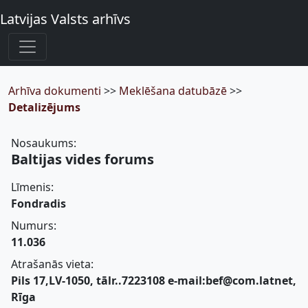
Latvijas Valsts arhīvs
Arhīva dokumenti
>>
Meklēšana datubāzē
>>
Detalizējums
Nosaukums:
Baltijas vides forums
Līmenis:
Fondradis
Numurs:
11.036
Atrašanās vieta:
Pils 17,LV-1050, tālr..7223108 e-mail:bef@com.latnet,
Rīga