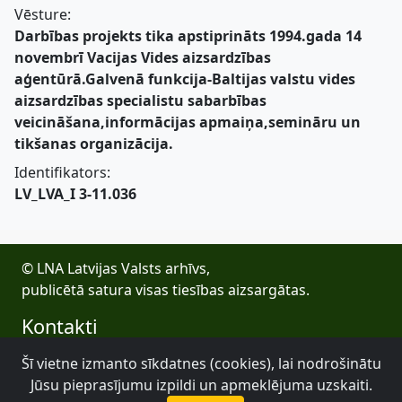
Vēsture:
Darbības projekts tika apstiprināts 1994.gada 14
novembrī Vacijas Vides aizsardzības
aģentūrā.Galvenā funkcija-Baltijas valstu vides
aizsardzības specialistu sabarbības
veicināšana,informācijas apmaiņa,semināru un
tikšanas organizācija.
Identifikators:
LV_LVA_I 3-11.036
© LNA Latvijas Valsts arhīvs,
publicētā satura visas tiesības aizsargātas.
Kontakti
E-pasts: lva@arhivi.gov.lv
Šī vietne izmanto sīkdatnes (cookies), lai nodrošinātu
Tālrunis: +371 20027447
Jūsu pieprasījumu izpildi un apmeklējuma uzskaiti.
Bezdelīgu 1A, Rīga