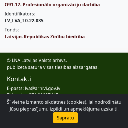
O91.12- Profesionālo organizāciju darbība
Identifikators:
LV_LVA_I 0-22.035
Fonds:
Latvijas Republikas Zinību biedrība
© LNA Latvijas Valsts arhīvs,
publicētā satura visas tiesības aizsargātas.
Kontakti
E-pasts: lva@arhivi.gov.lv
Tālrunis: +371 20027447
Šī vietne izmanto sīkdatnes (cookies), lai nodrošinātu
Bezdelīgu 1A, Rīga
Latvijas Valsts arhīvs
Jūsu pieprasījumu izpildi un apmeklējuma uzskaiti.
Sapratu