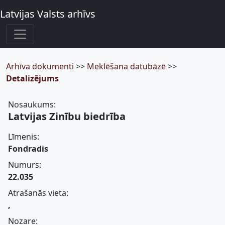
Latvijas Valsts arhīvs
Arhīva dokumenti
>>
Meklēšana datubāzē
>>
Detalizējums
Nosaukums:
Latvijas Zinību biedrība
Līmenis:
Fondradis
Numurs:
22.035
Atrašanās vieta:
,
Nozare: