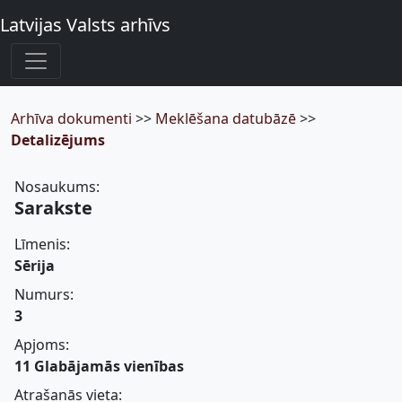
Latvijas Valsts arhīvs
Arhīva dokumenti
>>
Meklēšana datubāzē
>>
Detalizējums
Nosaukums:
Sarakste
Līmenis:
Sērija
Numurs:
3
Apjoms:
11 Glabājamās vienības
Atrašanās vieta: