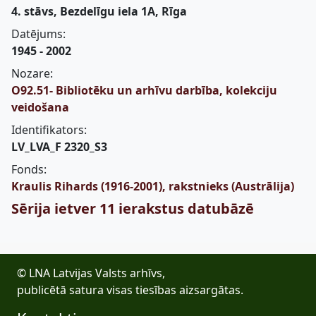
4. stāvs, Bezdelīgu iela 1A, Rīga
Datējums:
1945 - 2002
Nozare:
O92.51- Bibliotēku un arhīvu darbība, kolekciju
veidošana
Identifikators:
LV_LVA_F 2320_S3
Fonds:
Kraulis Rihards (1916-2001), rakstnieks (Austrālija)
Sērija ietver 11 ierakstus datubāzē
© LNA Latvijas Valsts arhīvs,
publicētā satura visas tiesības aizsargātas.