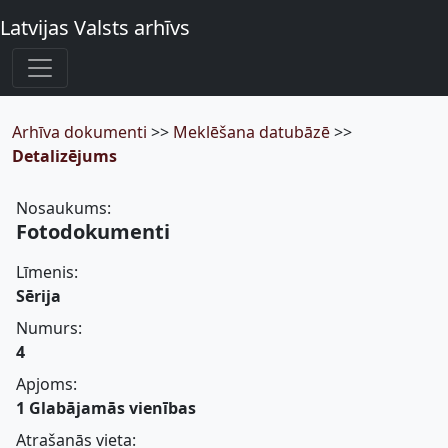
Latvijas Valsts arhīvs
Arhīva dokumenti
>>
Meklēšana datubāzē
>>
Detalizējums
Nosaukums:
Fotodokumenti
Līmenis:
Sērija
Numurs:
4
Apjoms:
1 Glabājamās vienības
Atrašanās vieta: