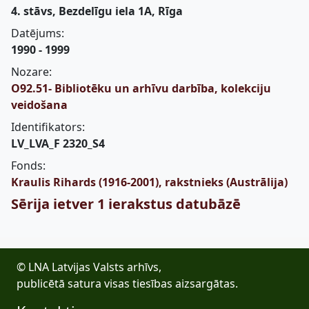
4. stāvs, Bezdelīgu iela 1A, Rīga
Datējums:
1990 - 1999
Nozare:
O92.51- Bibliotēku un arhīvu darbība, kolekciju
veidošana
Identifikators:
LV_LVA_F 2320_S4
Fonds:
Kraulis Rihards (1916-2001), rakstnieks (Austrālija)
Sērija ietver 1 ierakstus datubāzē
© LNA Latvijas Valsts arhīvs,
publicētā satura visas tiesības aizsargātas.