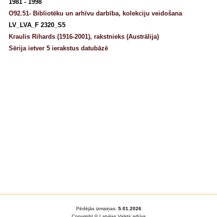
1981 - 1998
O92.51- Bibliotēku un arhīvu darbība, kolekciju veidošana
LV_LVA_F 2320_S5
Kraulis Rihards (1916-2001), rakstnieks (Austrālija)
Sērija ietver 5 ierakstus datubāzē
Pēdējās izmaiņas:
5.01.2026
Copyright © Latvijas Valsts arhīvs