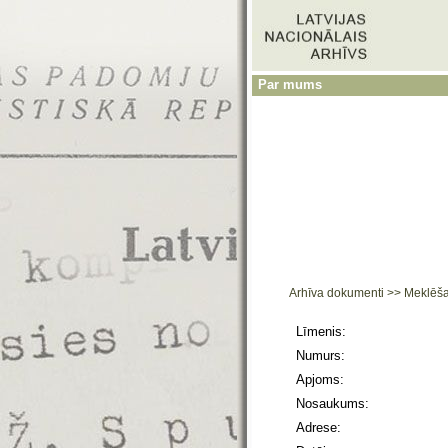
Par mums
Arhīva dokumenti
>>
Meklēš
Līmenis:
Numurs:
Apjoms:
Nosaukums:
Adrese: