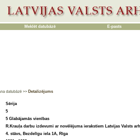
Meklēt datubāzē
E-pasts
Detalizējums
ana datubāzē
>>
Sērija
5
5 Glabājamās vienības
R.Krauļa darbu izdevumi ar novēlējuma ierakstiem Latvijas Valsts ar
4. stāvs, Bezdelīgu iela 1A, Rīga