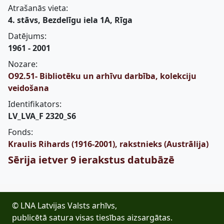
Atrašanās vieta:
4. stāvs, Bezdelīgu iela 1A, Rīga
Datējums:
1961 - 2001
Nozare:
O92.51- Bibliotēku un arhīvu darbība, kolekciju
veidošana
Identifikators:
LV_LVA_F 2320_S6
Fonds:
Kraulis Rihards (1916-2001), rakstnieks (Austrālija)
Sērija ietver 9 ierakstus datubāzē
© LNA Latvijas Valsts arhīvs,
publicētā satura visas tiesības aizsargātas.