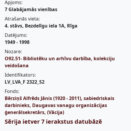
Apjoms:
7 Glabājamās vienības
Atrašanās vieta:
4. stāvs, Bezdelīgu iela 1A, Rīga
Datējums:
1949 - 1998
Nozare:
O92.51- Bibliotēku un arhīvu darbība, kolekciju
veidošana
Identifikators:
LV_LVA_F 2322_S2
Fonds:
Bērziņš Alfrēds Jānis (1920 - 2011), sabiedriskais
darbinieks, Daugavas vanagu organizācijas
ģenerālsekretārs, (Vācija)
Sērija ietver 7 ierakstus datubāzē