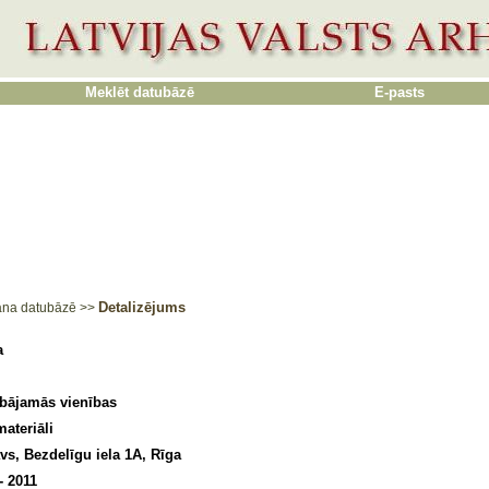
Meklēt datubāzē
E-pasts
Detalizējums
ana datubāzē
>>
a
abājamās vienības
ateriāli
āvs, Bezdelīgu iela 1A, Rīga
- 2011