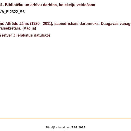
1- Bibliotēku un arhīvu darbība, kolekciju veidošana
VA_F 2322_S6
ņš Alfrēds Jānis (1920 - 2011), sabiedriskais darbinieks, Daugavas vanag
ālsekretārs, (Vācija)
a ietver 3 ierakstus datubāzē
Pēdējās izmaiņas:
5.01.2026