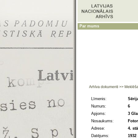
Par mums
Arhīva dokumenti
>>
Meklēš
Līmenis:
Sērij
Numurs:
6
Apjoms:
3 Gl
Nosaukums:
Fotom
Adrese:
4. st
Datējums:
1932 