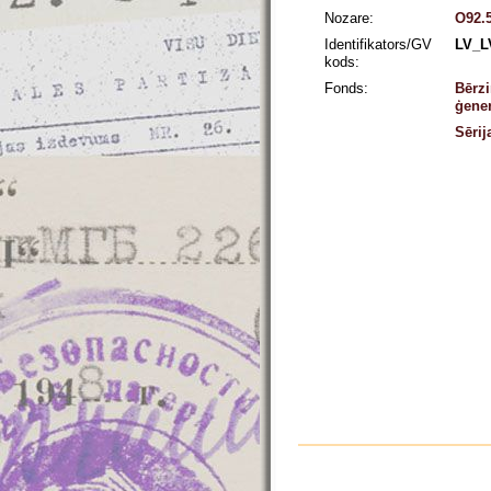
Nozare:
O92.5
Identifikators/GV
LV_L
kods:
Fonds:
Bērzi
ģener
Sērij