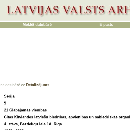
Meklēt datubāzē
E-pasts
Detalizējums
ana datubāzē
>>
Sērija
5
21 Glabājamās vienības
Citas Klīvlandes latviešu biedrības, apvienības un sabiedriskās organ
4. stāvs, Bezdelīgu iela 1A, Rīga