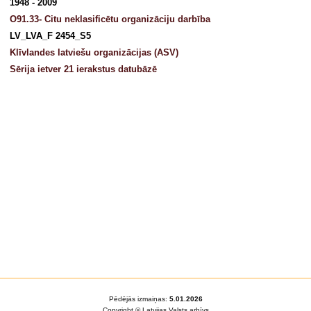
1948 - 2009
O91.33- Citu neklasificētu organizāciju darbība
LV_LVA_F 2454_S5
Klīvlandes latviešu organizācijas (ASV)
Sērija ietver 21 ierakstus datubāzē
Pēdējās izmaiņas:
5.01.2026
Copyright © Latvijas Valsts arhīvs