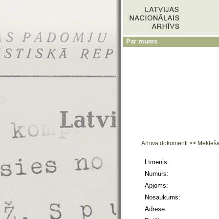
Par mums
Arhīva dokumenti
>>
Meklēš
Līmenis:
Numurs:
Apjoms:
Nosaukums:
Adrese: