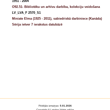
1951 - 2004
O92.51- Bibliotēku un arhīvu darbība, kolekciju veidošana
LV_LVA_F 2570_S1
Miniate Elma (1925 - 2011), sabiedriskā darbiniece (Kanāda)
Sērija ietver 7 ierakstus datubāzē
Pēdējās izmaiņas:
5.01.2026
Copyright © Latvijas Valsts arhīvs