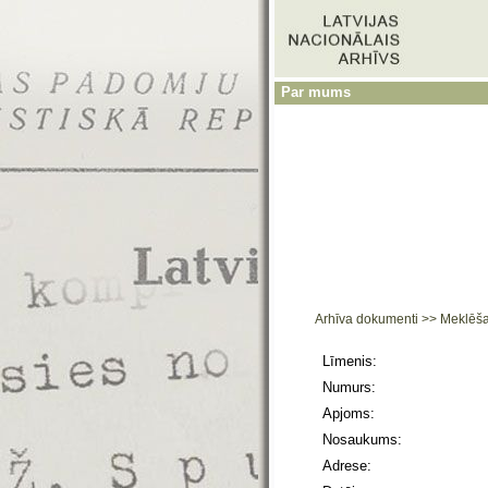
Par mums
Arhīva dokumenti
>>
Meklēš
Līmenis:
Numurs:
Apjoms:
Nosaukums:
Adrese: