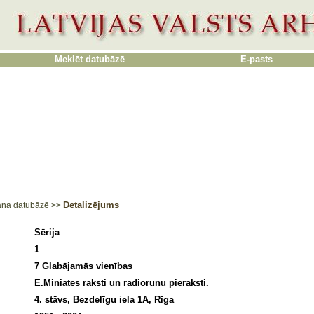
Meklēt datubāzē
E-pasts
Detalizējums
ana datubāzē
>>
Sērija
1
7 Glabājamās vienības
E.Miniates raksti un radiorunu pieraksti.
4. stāvs, Bezdelīgu iela 1A, Rīga