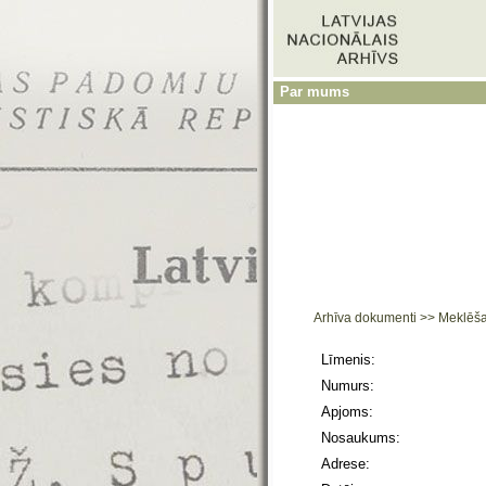
Par mums
Arhīva dokumenti
>>
Meklēš
Līmenis:
Numurs:
Apjoms:
Nosaukums:
Adrese: