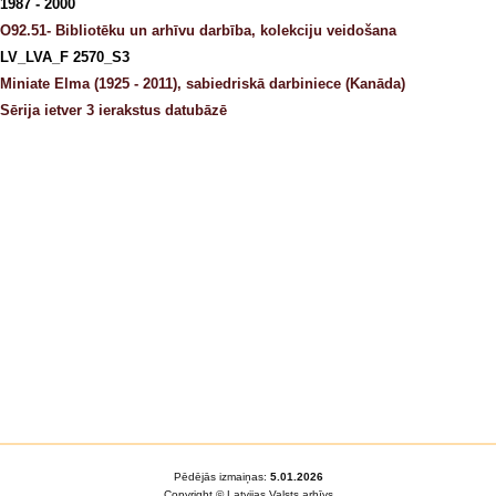
1987 - 2000
O92.51- Bibliotēku un arhīvu darbība, kolekciju veidošana
LV_LVA_F 2570_S3
Miniate Elma (1925 - 2011), sabiedriskā darbiniece (Kanāda)
Sērija ietver 3 ierakstus datubāzē
Pēdējās izmaiņas:
5.01.2026
Copyright © Latvijas Valsts arhīvs