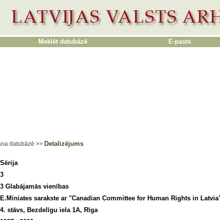
Meklēt datubāzē
E-pasts
Detalizējums
ana datubāzē
>>
Sērija
3
3 Glabājamās vienības
E.Miniates sarakste ar "Canadian Committee for Human Rights in Latvia
4. stāvs, Bezdelīgu iela 1A, Rīga